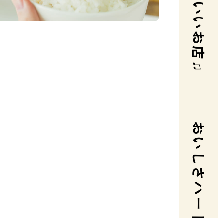
おいしさハートに
5
ビビンバ
べしま】台風13号の影響による休業の