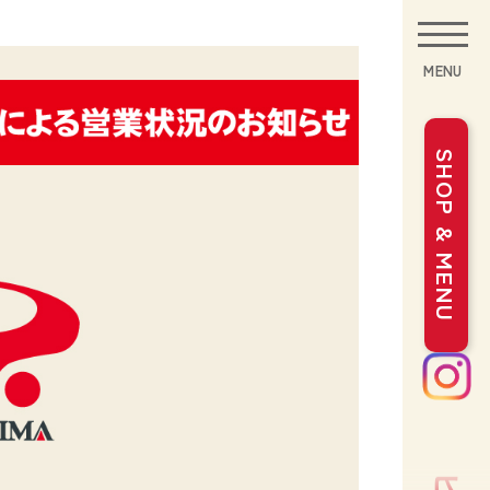
とつけまして
MENU
SHOP & MENU
カルビ
と一緒に