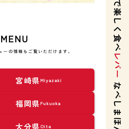
レバー
 MENU
なべしまほんとにいい
ューの情報も
ご覧いただけます。
宮崎県
Miyazaki
福岡県
Fukuoka
大分県
Oita