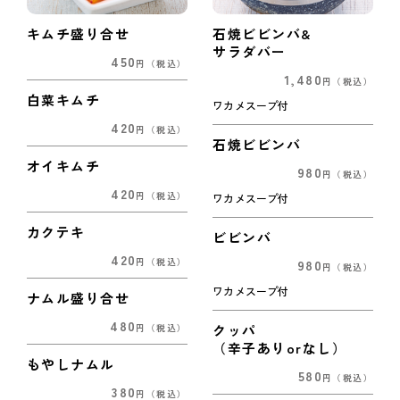
キムチ盛り合せ
石焼ビビンバ&
サラダバー
450
円
（税込）
1,480
円
（税込）
白菜キムチ
ワカメスープ付
420
円
（税込）
石焼ビビンバ
オイキムチ
980
円
（税込）
420
円
（税込）
ワカメスープ付
カクテキ
ビビンバ
420
980
円
（税込）
円
（税込）
ワカメスープ付
ナムル盛り合せ
480
クッパ
円
（税込）
（辛子ありorなし）
もやしナムル
580
円
（税込）
380
円
（税込）