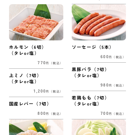
ホルモン（6切）
ソーセージ（5本）
（タレor塩）
600
円
（税込）
770
円
（税込）
黒豚バラ（7切）
上ミノ（7切）
（タレor塩）
（タレor塩）
980
円
（税込）
1,200
円
（税込）
若鶏もも（7切）
国産レバー（7切）
（タレor塩）
800
700
円
（税込）
円
（税込）