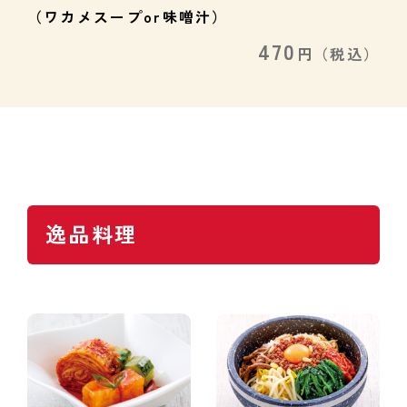
（ワカメスープor味噌汁）
470
円
（税込）
逸品料理