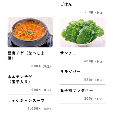
ごはん
250
円
（税込）
豆腐チゲ（なべしま
サンチュー
風）
480
円
（税込）
800
円
（税込）
サラダバー
ホルモンチゲ
650
円
（税込）
（玉子入り）
900
お子様サラダバー
円
（税込）
200
円
（税込）
ユッケジャンスープ
1,000
円
（税込）