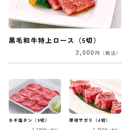
黒毛和牛特上ロース（5切）
2,000
円
（税込）
ネギ塩タン（9切）
厚切サガリ（4切）
1,280
1,250
円
（税込）
円
（税込）