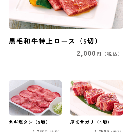
黒毛和牛特上ロース（5切）
2,000
円
（税込）
ネギ塩タン（9切）
厚切サガリ（4切）
1,280
1,250
円
（税込）
円
（税込）