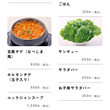
ごはん
250
円
（税込）
豆腐チゲ（なべしま
サンチュー
風）
480
円
（税込）
800
円
（税込）
サラダバー
ホルモンチゲ
650
円
（税込）
（玉子入り）
900
お子様サラダバー
円
（税込）
200
円
（税込）
ユッケジャンスープ
1,000
円
（税込）