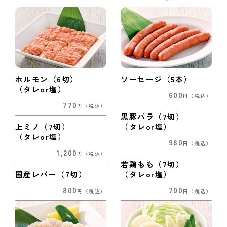
ホルモン（6切）
ソーセージ（5本）
（タレor塩）
600
円
（税込）
770
円
（税込）
黒豚バラ（7切）
上ミノ（7切）
（タレor塩）
（タレor塩）
980
円
（税込）
1,200
円
（税込）
若鶏もも（7切）
国産レバー（7切）
（タレor塩）
800
700
円
（税込）
円
（税込）