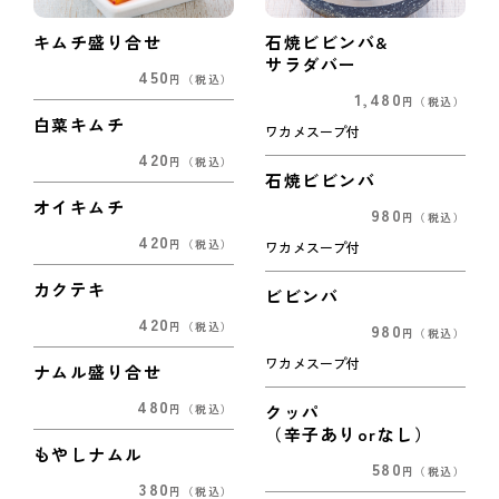
キムチ盛り合せ
石焼ビビンバ&
サラダバー
450
円
（税込）
1,480
円
（税込）
白菜キムチ
ワカメスープ付
420
円
（税込）
石焼ビビンバ
オイキムチ
980
円
（税込）
420
円
（税込）
ワカメスープ付
カクテキ
ビビンバ
420
980
円
（税込）
円
（税込）
ワカメスープ付
ナムル盛り合せ
480
クッパ
円
（税込）
（辛子ありorなし）
もやしナムル
580
円
（税込）
380
円
（税込）