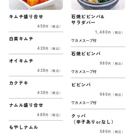
キムチ盛り合せ
石焼ビビンバ&
サラダバー
450
円
（税込）
1,480
円
（税込）
白菜キムチ
ワカメスープ付
420
円
（税込）
石焼ビビンバ
オイキムチ
980
円
（税込）
420
円
（税込）
ワカメスープ付
カクテキ
ビビンバ
420
980
円
（税込）
円
（税込）
ワカメスープ付
ナムル盛り合せ
480
クッパ
円
（税込）
（辛子ありorなし）
もやしナムル
580
円
（税込）