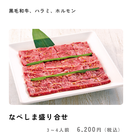
黒毛和牛、ハラミ、ホルモン
なべしま盛り合せ
6,200
3～4人前
円
（税込）