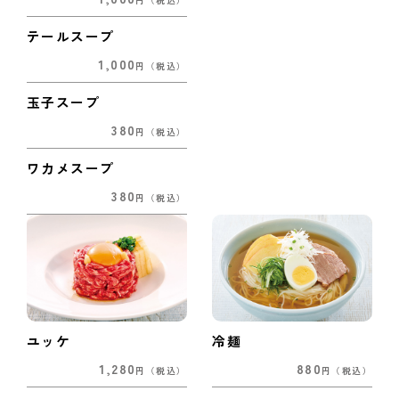
円
（税込）
テールスープ
1,000
円
（税込）
玉子スープ
380
円
（税込）
ワカメスープ
380
円
（税込）
ユッケ
冷麺
1,280
880
円
（税込）
円
（税込）