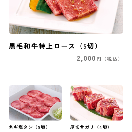
黒毛和牛特上ロース（5切）
2,000
円
（税込）
ネギ塩タン（9切）
厚切サガリ（4切）