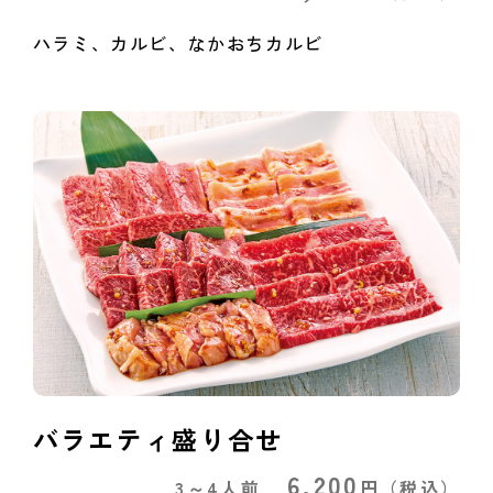
ハラミ、カルビ、なかおちカルビ
バラエティ盛り合せ
6,200
3～4人前
円
（税込）