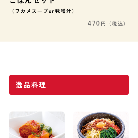
ごはんセット
（ワカメスープor味噌汁）
470
円
（税込）
逸品料理