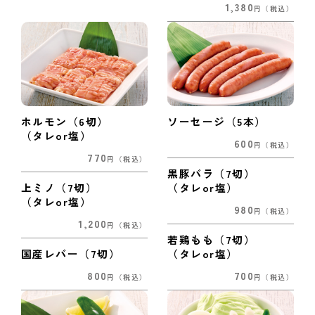
1,380
円
（税込）
ホルモン（6切）
ソーセージ（5本）
（タレor塩）
600
円
（税込）
770
円
（税込）
黒豚バラ（7切）
上ミノ（7切）
（タレor塩）
（タレor塩）
980
円
（税込）
1,200
円
（税込）
若鶏もも（7切）
国産レバー（7切）
（タレor塩）
800
700
円
（税込）
円
（税込）