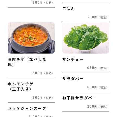
380
円
（税込）
ごはん
250
円
（税込）
豆腐チゲ（なべしま
サンチュー
風）
480
円
（税込）
800
円
（税込）
サラダバー
ホルモンチゲ
650
円
（税込）
（玉子入り）
900
お子様サラダバー
円
（税込）
200
円
（税込）
ユッケジャンスープ
1,000