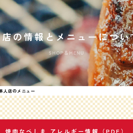
お店の情報とメニューについ
SHOP＆MENU
隼人店のメニュー
焼肉なべしま
アレルギー情報（PDF）