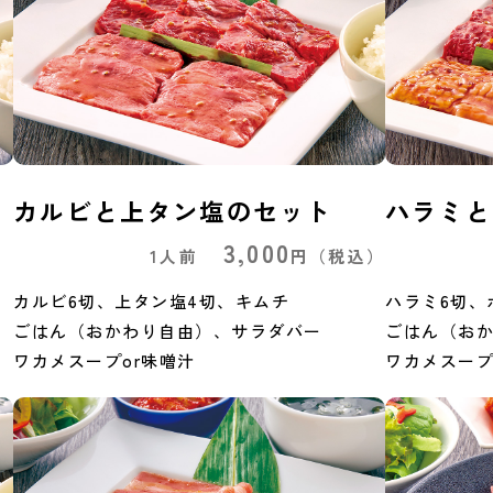
カルビと上タン塩のセット
ハラミと
3,000
）
1人前
円
（税込）
カルビ6切、上タン塩4切、キムチ
ハラミ6切、
ごはん（おかわり自由）、サラダバー
ごはん（お
ワカメスープor味噌汁
ワカメスープ