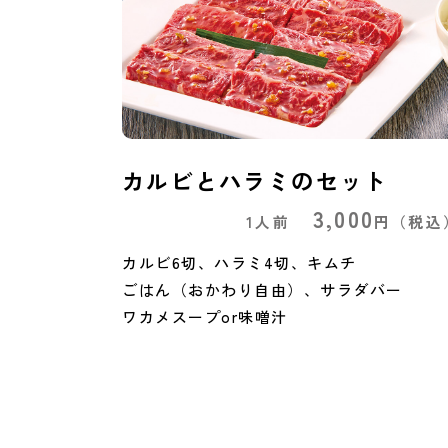
カルビとハラミのセット
3,000
1人前
円
（税込
カルビ6切、ハラミ4切、キムチ
ごはん（おかわり自由）、サラダバー
ワカメスープor味噌汁