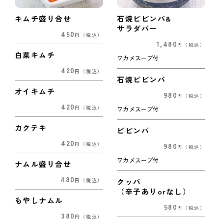
キムチ盛り合せ
石焼ビビンバ&
サラダバー
450
円
（税込）
1,480
円
（税込）
白菜キムチ
ワカメスープ付
420
円
（税込）
石焼ビビンバ
オイキムチ
980
円
（税込）
420
円
（税込）
ワカメスープ付
カクテキ
ビビンバ
420
980
円
（税込）
円
（税込）
ワカメスープ付
ナムル盛り合せ
480
クッパ
円
（税込）
（辛子ありorなし）
もやしナムル
580
円
（税込）
380
円
（税込）