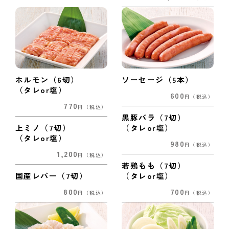
ホルモン（6切）
ソーセージ（5本）
（タレor塩）
600
円
（税込）
770
円
（税込）
黒豚バラ（7切）
上ミノ（7切）
（タレor塩）
（タレor塩）
980
円
（税込）
1,200
円
（税込）
若鶏もも（7切）
国産レバー（7切）
（タレor塩）
800
700
円
（税込）
円
（税込）