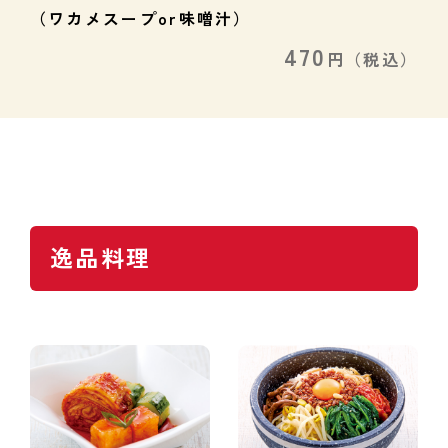
（ワカメスープor味噌汁）
470
円
（税込）
逸品料理