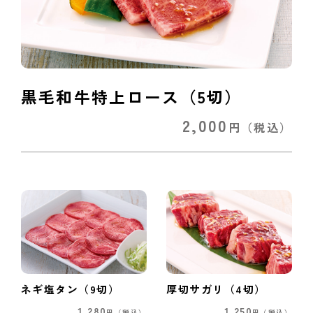
黒毛和牛特上ロース（5切）
2,000
円
（税込）
ネギ塩タン（9切）
厚切サガリ（4切）
1,280
1,250
円
（税込）
円
（税込）