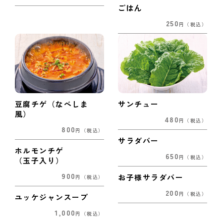
ごはん
250
円
（税込）
豆腐チゲ（なべしま
サンチュー
風）
480
円
（税込）
800
円
（税込）
サラダバー
ホルモンチゲ
650
円
（税込）
（玉子入り）
900
お子様サラダバー
円
（税込）
200
円
（税込）
ユッケジャンスープ
1,000
円
（税込）