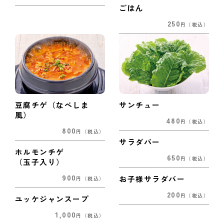
ごはん
250
円
（税込）
豆腐チゲ（なべしま
サンチュー
風）
480
円
（税込）
800
円
（税込）
サラダバー
ホルモンチゲ
650
円
（税込）
（玉子入り）
900
お子様サラダバー
円
（税込）
200
円
（税込）
ユッケジャンスープ
1,000
円
（税込）