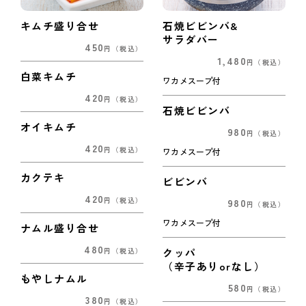
キムチ盛り合せ
石焼ビビンバ&
サラダバー
450
円
（税込）
1,480
円
（税込）
白菜キムチ
ワカメスープ付
420
円
（税込）
石焼ビビンバ
オイキムチ
980
円
（税込）
420
円
（税込）
ワカメスープ付
カクテキ
ビビンバ
420
980
円
（税込）
円
（税込）
ワカメスープ付
ナムル盛り合せ
480
クッパ
円
（税込）
（辛子ありorなし）
もやしナムル
580
円
（税込）
380
円
（税込）