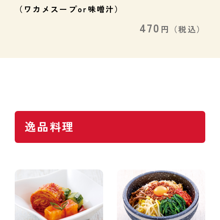
（ワカメスープor味噌汁）
470
円
（税込）
逸品料理