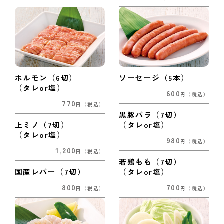
ホルモン（6切）
ソーセージ（5本）
（タレor塩）
600
円
（税込）
770
円
（税込）
黒豚バラ（7切）
上ミノ（7切）
（タレor塩）
（タレor塩）
980
円
（税込）
1,200
円
（税込）
若鶏もも（7切）
国産レバー（7切）
（タレor塩）
800
700
円
（税込）
円
（税込）