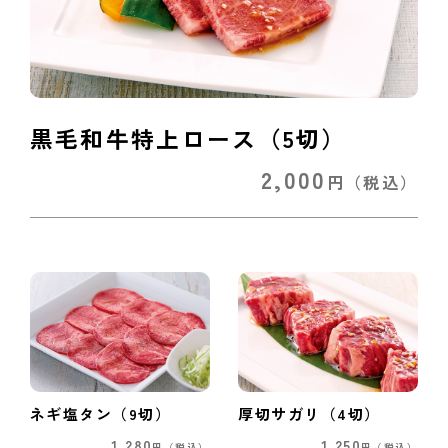
黒毛和牛特上ロース（5切）
2,000
円
（税込）
ネギ塩タン（9切）
厚切サガリ（4切）
1,280
1,250
円
（税込）
円
（税込）