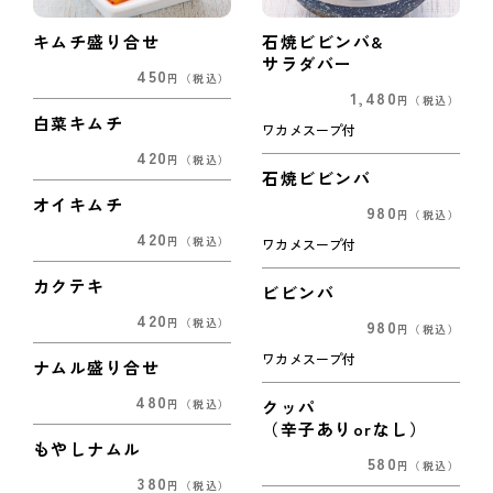
キムチ盛り合せ
石焼ビビンバ&
サラダバー
450
円
（税込）
1,480
円
（税込）
白菜キムチ
ワカメスープ付
420
円
（税込）
石焼ビビンバ
オイキムチ
980
円
（税込）
420
円
（税込）
ワカメスープ付
カクテキ
ビビンバ
420
980
円
（税込）
円
（税込）
ワカメスープ付
ナムル盛り合せ
480
クッパ
円
（税込）
（辛子ありorなし）
もやしナムル
580
円
（税込）
380
円
（税込）