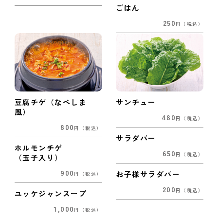
ごはん
250
円
（税込）
豆腐チゲ（なべしま
サンチュー
風）
480
円
（税込）
800
円
（税込）
サラダバー
ホルモンチゲ
650
円
（税込）
（玉子入り）
900
お子様サラダバー
円
（税込）
200
円
（税込）
ユッケジャンスープ
1,000
円
（税込）