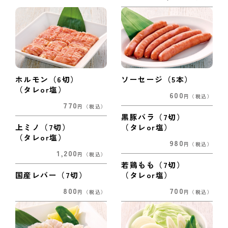
ホルモン（6切）
ソーセージ（5本）
（タレor塩）
600
円
（税込）
770
円
（税込）
黒豚バラ（7切）
上ミノ（7切）
（タレor塩）
（タレor塩）
980
円
（税込）
1,200
円
（税込）
若鶏もも（7切）
国産レバー（7切）
（タレor塩）
800
700
円
（税込）
円
（税込）