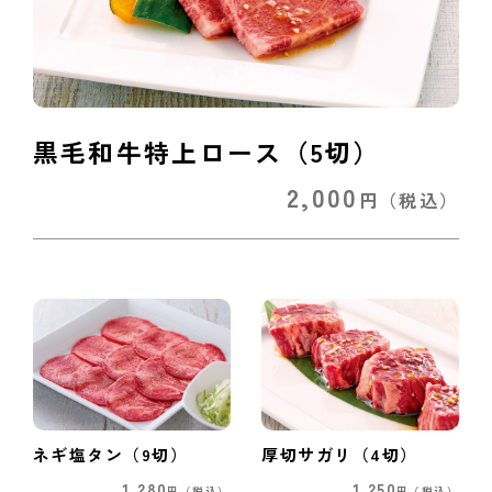
黒毛和牛特上ロース（5切）
2,000
円
（税込）
ネギ塩タン（9切）
厚切サガリ（4切）
1,280
1,250
円
（税込）
円
（税込）