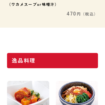
（ワカメスープor味噌汁）
470
円
（税込）
逸品料理