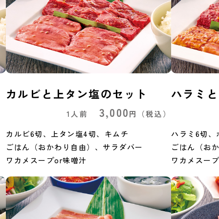
カルビと上タン塩のセット
ハラミと
3,000
）
1人前
円
（税込）
カルビ6切、上タン塩4切、キムチ
ハラミ6切、
ごはん（おかわり自由）、サラダバー
ごはん（お
ワカメスープor味噌汁
ワカメスープ