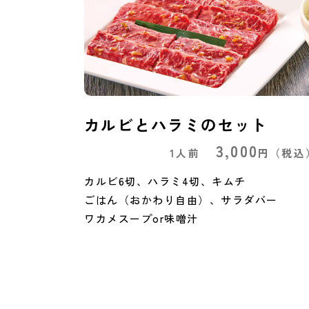
カルビとハラミのセット
3,000
1人前
円
（税込
カルビ6切、ハラミ4切、キムチ
ごはん（おかわり自由）、サラダバー
ワカメスープor味噌汁