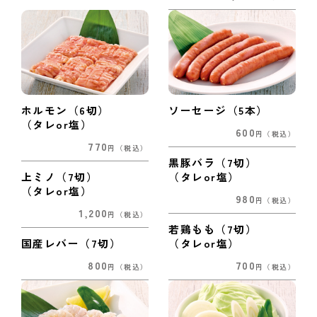
ホルモン（6切）
ソーセージ（5本）
（タレor塩）
600
円
（税込）
770
円
（税込）
黒豚バラ（7切）
上ミノ（7切）
（タレor塩）
（タレor塩）
980
円
（税込）
1,200
円
（税込）
若鶏もも（7切）
国産レバー（7切）
（タレor塩）
800
700
円
（税込）
円
（税込）