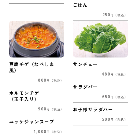
ごはん
250
円
（税込）
豆腐チゲ（なべしま
サンチュー
風）
480
円
（税込）
800
円
（税込）
サラダバー
ホルモンチゲ
650
円
（税込）
（玉子入り）
900
お子様サラダバー
円
（税込）
200
円
（税込）
ユッケジャンスープ
1,000
円
（税込）