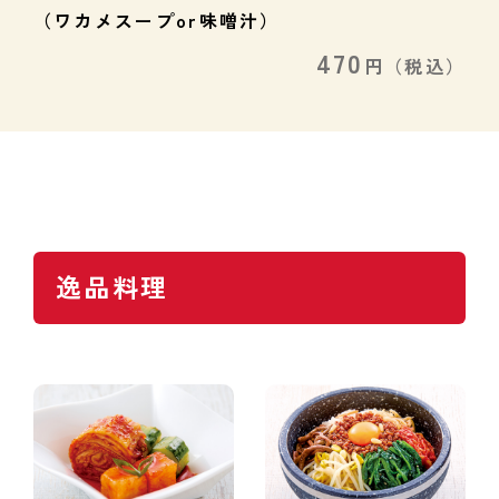
（ワカメスープor味噌汁）
470
円
（税込）
逸品料理