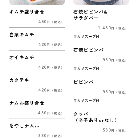
キムチ盛り合せ
石焼ビビンバ&
サラダバー
450
円
（税込）
1,480
円
（税込）
白菜キムチ
ワカメスープ付
420
円
（税込）
石焼ビビンバ
オイキムチ
980
円
（税込）
420
円
（税込）
ワカメスープ付
カクテキ
ビビンバ
420
980
円
（税込）
円
（税込）
ワカメスープ付
ナムル盛り合せ
480
クッパ
円
（税込）
（辛子ありorなし）
もやしナムル
580
円
（税込）
380
円
（税込）