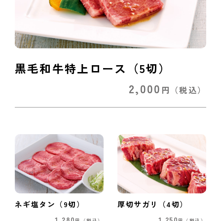
黒毛和牛特上ロース（5切）
2,000
円
（税込）
ネギ塩タン（9切）
厚切サガリ（4切）
1,280
1,250
円
（税込）
円
（税込）