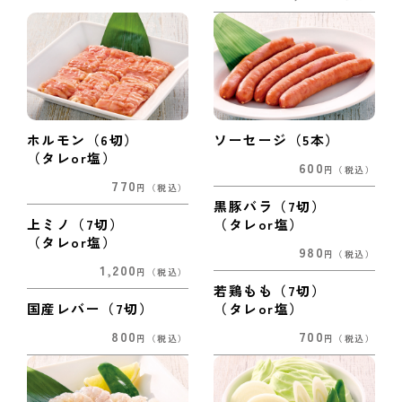
ホルモン（6切）
ソーセージ（5本）
（タレor塩）
600
円
（税込）
770
円
（税込）
黒豚バラ（7切）
上ミノ（7切）
（タレor塩）
（タレor塩）
980
円
（税込）
1,200
円
（税込）
若鶏もも（7切）
国産レバー（7切）
（タレor塩）
800
700
円
（税込）
円
（税込）