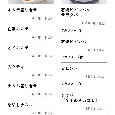
キムチ盛り合せ
石焼ビビンバ&
サラダバー
450
円
（税込）
1,480
円
（税込）
白菜キムチ
ワカメスープ付
420
円
（税込）
石焼ビビンバ
オイキムチ
980
円
（税込）
420
円
（税込）
ワカメスープ付
カクテキ
ビビンバ
420
980
円
（税込）
円
（税込）
ワカメスープ付
ナムル盛り合せ
480
クッパ
円
（税込）
（辛子ありorなし）
もやしナムル
580
円
（税込）
380
円
（税込）