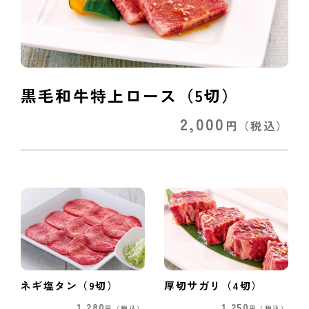
黒毛和牛特上ロース（5切）
2,000
円
（税込）
ネギ塩タン（9切）
厚切サガリ（4切）
1,280
1,250
円
（税込）
円
（税込）