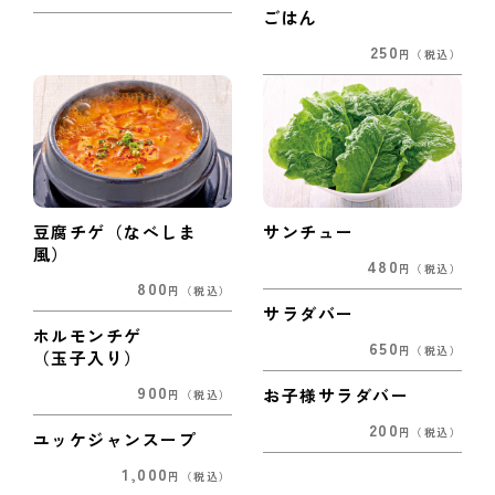
ごはん
250
円
（税込）
豆腐チゲ（なべしま
サンチュー
風）
480
円
（税込）
800
円
（税込）
サラダバー
ホルモンチゲ
650
円
（税込）
（玉子入り）
900
お子様サラダバー
円
（税込）
200
円
（税込）
ユッケジャンスープ
1,000
円
（税込）