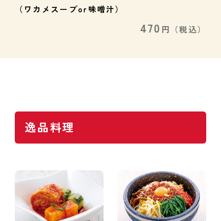
（ワカメスープor味噌汁）
470
円
（税込）
逸品料理