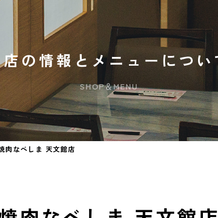
お店の情報とメニューについ
SHOP＆MENU
焼肉なべしま 天文館店
焼肉なべしま 天文館