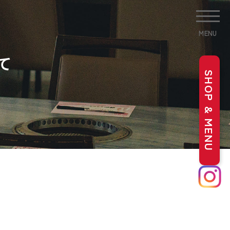
MENU
て
SHOP & MENU
店