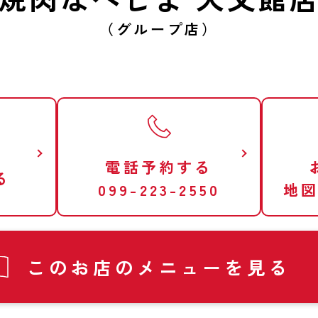
（グループ店）
電話予約する
る
099-223-2550
地
このお店の
メニューを見る