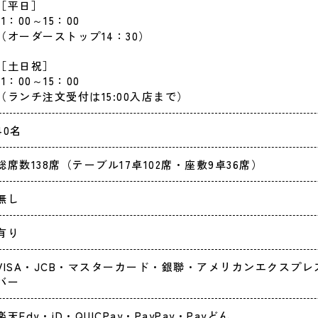
［平日］
11：00～15：00
（オーダーストップ14：30）
［土日祝］
11：00～15：00
（ランチ注文受付は15:00入店まで）
40名
総席数138席（テーブル17卓102席・座敷9卓36席）
無し
有り
VISA・JCB・マスターカード・銀聯・アメリカンエクスプ
バー
楽天Edy・iD・QUICPay・PayPay・Payどん